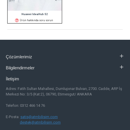
Huawei IdeaHub S2
Ürün hakkında soru sorun
Çözümlerimiz
Bilgilendirmeler
İletişim
Adres:
Fatih Sultan Mahallesi, Dumlupınar Bulvarı, 2700. Cadde, ARP İş
Merkezi No: 3/5 (Kat:2), 06790, Etimesgut/ ANKARA
Telefon: 0312 466 14 76
E-Posta:
satis@atmbilisim.com
destek@atmbilisim.com