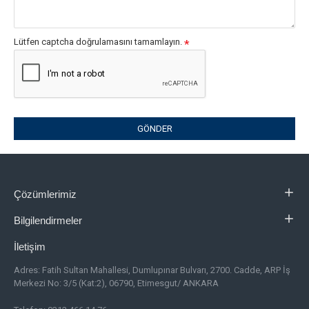
Lütfen captcha doğrulamasını tamamlayın.
GÖNDER
Çözümlerimiz
Bilgilendirmeler
İletişim
Adres:
Fatih Sultan Mahallesi, Dumlupınar Bulvarı, 2700. Cadde, ARP İş
Merkezi No: 3/5 (Kat:2), 06790, Etimesgut/ ANKARA