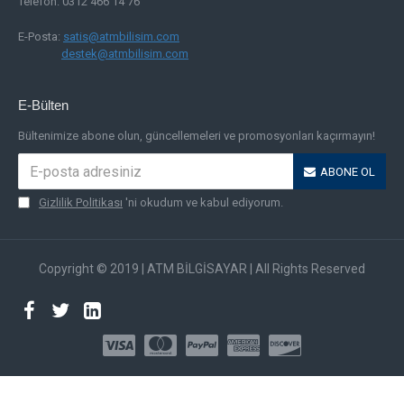
Telefon: 0312 466 14 76
E-Posta:
satis@atmbilisim.com
destek@atmbilisim.com
E-Bülten
Bültenimize abone olun, güncellemeleri ve promosyonları kaçırmayın!
ABONE OL
Gizlilik Politikası
'ni okudum ve kabul ediyorum.
Copyright © 2019 | ATM BİLGİSAYAR | All Rights Reserved