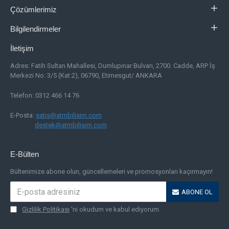
Çözümlerimiz
Bilgilendirmeler
İletişim
Adres:
Fatih Sultan Mahallesi, Dumlupınar Bulvarı, 2700. Cadde, ARP İş
Merkezi No: 3/5 (Kat:2), 06790, Etimesgut/ ANKARA
Telefon: 0312 466 14 76
E-Posta:
satis@atmbilisim.com
destek@atmbilisim.com
E-Bülten
Bültenimize abone olun, güncellemeleri ve promosyonları kaçırmayın!
ABONE OL
Gizlilik Politikası
'ni okudum ve kabul ediyorum.