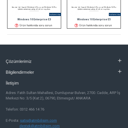
kullanıcı/ay
kullanıcı/ay
Windows 10 Enterprise E3
Windows 10 Enterprise E5
Ürün hakkında soru sorun
Ürün hakkında soru sorun
Çözümlerimiz
Bilgilendirmeler
İletişim
Adres:
Fatih Sultan Mahallesi, Dumlupınar Bulvarı, 2700. Cadde, ARP İş
Merkezi No: 3/5 (Kat:2), 06790, Etimesgut/ ANKARA
Telefon: 0312 466 14 76
E-Posta:
satis@atmbilisim.com
destek@atmbilisim.com