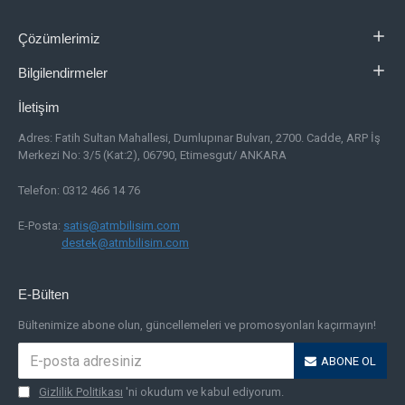
Çözümlerimiz
Bilgilendirmeler
İletişim
Adres:
Fatih Sultan Mahallesi, Dumlupınar Bulvarı, 2700. Cadde, ARP İş
Merkezi No: 3/5 (Kat:2), 06790, Etimesgut/ ANKARA
Telefon: 0312 466 14 76
E-Posta:
satis@atmbilisim.com
destek@atmbilisim.com
E-Bülten
Bültenimize abone olun, güncellemeleri ve promosyonları kaçırmayın!
ABONE OL
Gizlilik Politikası
'ni okudum ve kabul ediyorum.