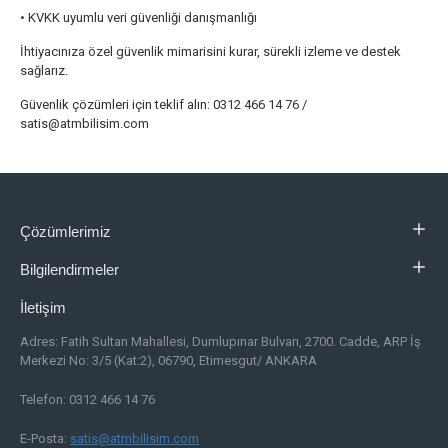
• KVKK uyumlu veri güvenliği danışmanlığı
İhtiyacınıza özel güvenlik mimarisini kurar, sürekli izleme ve destek
sağlarız.
Güvenlik çözümleri için teklif alın: 0312 466 14 76 /
satis@atmbilisim.com
Çözümlerimiz
Bilgilendirmeler
İletişim
Adres:
Fatih Sultan Mahallesi, Dumlupınar Bulvarı, 2700. Cadde, ARP İş
Merkezi No: 3/5 (Kat:2), 06790, Etimesgut/ ANKARA
Telefon: 0312 466 14 76
E-Posta:
satis@atmbilisim.com