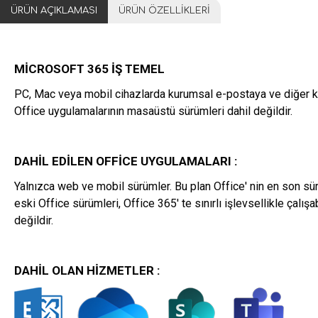
ÜRÜN AÇIKLAMASI
ÜRÜN ÖZELLIKLERI
MICROSOFT 365 İŞ TEMEL
PC, Mac veya mobil cihazlarda kurumsal e-postaya ve diğer kur
Office uygulamalarının masaüstü sürümleri dahil değildir.
DAHIL EDILEN OFFICE UYGULAMALARI :
Yalnızca web ve mobil sürümler. Bu plan Office' nin en son sü
eski Office sürümleri, Office 365' te sınırlı işlevsellikle çalı
değildir.
DAHIL OLAN HIZMETLER :