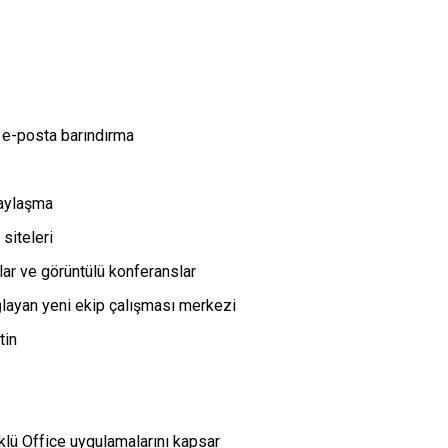
e e-posta barındırma
aylaşma
 siteleri
ılar ve görüntülü konferanslar
ğlayan yeni ekip çalışması merkezi
tin
üklü Office uygulamalarını kapsar