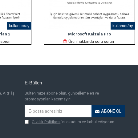
kullanıcı/ay
kullanıcı/ay
lan 2
Microsoft Kaizala Pro
 sorun
Ürün hakkında soru sorun
E-Bülten
e, ARP İş
Bültenimize abone olun, güncellemeleri ve
promosyonları kaçırmayın!
ABONE OL
Gizlilik Politikası
'ni okudum ve kabul ediyorum.