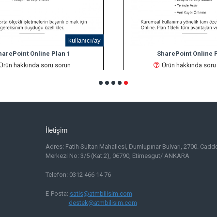
kullanıcı/ay
harePoint Online Plan 1
SharePoint Online P
Ürün hakkında soru sorun
Ürün hakkında soru
İletişim
Adres:
Fatih Sultan Mahallesi, Dumlupınar Bulvarı, 2700. Cadd
Merkezi No: 3/5 (Kat:2), 06790, Etimesgut/ ANKARA
Telefon: 0312 466 14 76
E-Posta:
satis@atmbilisim.com
destek@atmbilisim.com