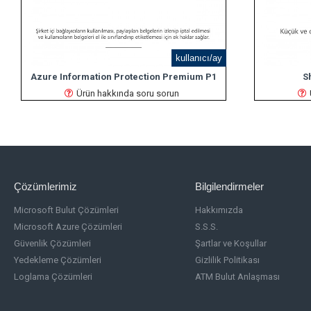
kullanıcı/ay
Azure Information Protection Premium P1
S
Ürün hakkında soru sorun
Çözümlerimiz
Bilgilendirmeler
Microsoft Bulut Çözümleri
Hakkımızda
Microsoft Azure Çözümleri
S.S.S.
Güvenlik Çözümleri
Şartlar ve Koşullar
Yedekleme Çözümleri
Gizlilik Politikası
Loglama Çözümleri
ATM Bulut Anlaşması