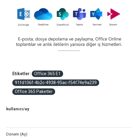
Etiketler:
Office 365 E1
91fd106f-4b2c-4938-95ac-f54f74e9a239
Office 365 Paketler
kullanıcı/ay
Dönem (Ay)