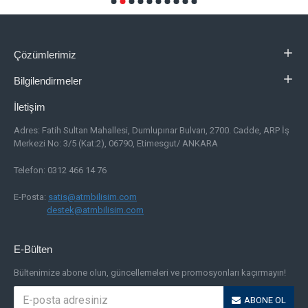
Çözümlerimiz
Bilgilendirmeler
İletişim
Adres:
Fatih Sultan Mahallesi, Dumlupınar Bulvarı, 2700. Cadde, ARP İş
Merkezi No: 3/5 (Kat:2), 06790, Etimesgut/ ANKARA
Telefon: 0312 466 14 76
E-Posta:
satis@atmbilisim.com
destek@atmbilisim.com
E-Bülten
Bültenimize abone olun, güncellemeleri ve promosyonları kaçırmayın!
ABONE OL