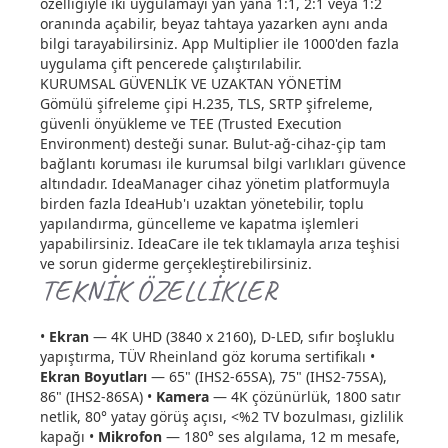
özelliğiyle iki uygulamayı yan yana 1:1, 2:1 veya 1:2
oranında açabilir, beyaz tahtaya yazarken aynı anda
bilgi tarayabilirsiniz. App Multiplier ile 1000'den fazla
uygulama çift pencerede çalıştırılabilir.
KURUMSAL GÜVENLİK VE UZAKTAN YÖNETİM
Gömülü şifreleme çipi H.235, TLS, SRTP şifreleme,
güvenli önyükleme ve TEE (Trusted Execution
Environment) desteği sunar. Bulut-ağ-cihaz-çip tam
bağlantı koruması ile kurumsal bilgi varlıkları güvence
altındadır. IdeaManager cihaz yönetim platformuyla
birden fazla IdeaHub'ı uzaktan yönetebilir, toplu
yapılandırma, güncelleme ve kapatma işlemleri
yapabilirsiniz. IdeaCare ile tek tıklamayla arıza teşhisi
ve sorun giderme gerçekleştirebilirsiniz.
TEKNİK ÖZELLİKLER
•
Ekran
— 4K UHD (3840 x 2160), D-LED, sıfır boşluklu
yapıştırma, TÜV Rheinland göz koruma sertifikalı •
Ekran Boyutları
— 65" (IHS2-65SA), 75" (IHS2-75SA),
86" (IHS2-86SA) •
Kamera
— 4K çözünürlük, 1800 satır
netlik, 80° yatay görüş açısı, <%2 TV bozulması, gizlilik
kapağı •
Mikrofon
— 180° ses algılama, 12 m mesafe,