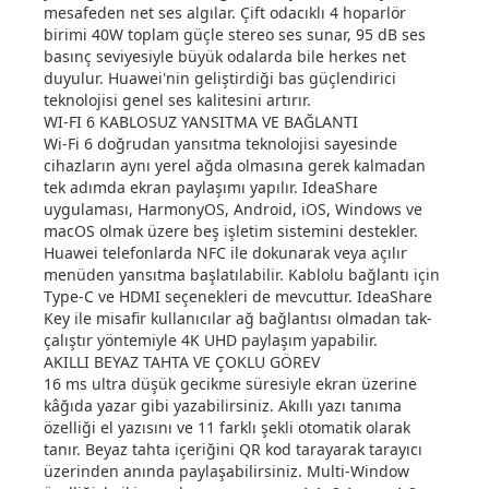
mesafeden net ses algılar. Çift odacıklı 4 hoparlör
birimi 40W toplam güçle stereo ses sunar, 95 dB ses
basınç seviyesiyle büyük odalarda bile herkes net
duyulur. Huawei'nin geliştirdiği bas güçlendirici
teknolojisi genel ses kalitesini artırır.
WI-FI 6 KABLOSUZ YANSITMA VE BAĞLANTI
Wi-Fi 6 doğrudan yansıtma teknolojisi sayesinde
cihazların aynı yerel ağda olmasına gerek kalmadan
tek adımda ekran paylaşımı yapılır. IdeaShare
uygulaması, HarmonyOS, Android, iOS, Windows ve
macOS olmak üzere beş işletim sistemini destekler.
Huawei telefonlarda NFC ile dokunarak veya açılır
menüden yansıtma başlatılabilir. Kablolu bağlantı için
Type-C ve HDMI seçenekleri de mevcuttur. IdeaShare
Key ile misafir kullanıcılar ağ bağlantısı olmadan tak-
çalıştır yöntemiyle 4K UHD paylaşım yapabilir.
AKILLI BEYAZ TAHTA VE ÇOKLU GÖREV
16 ms ultra düşük gecikme süresiyle ekran üzerine
kâğıda yazar gibi yazabilirsiniz. Akıllı yazı tanıma
özelliği el yazısını ve 11 farklı şekli otomatik olarak
tanır. Beyaz tahta içeriğini QR kod tarayarak tarayıcı
üzerinden anında paylaşabilirsiniz. Multi-Window