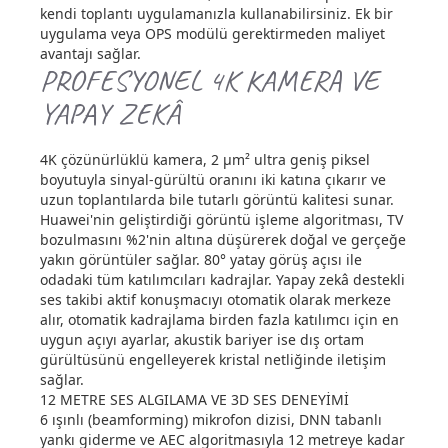
kendi toplantı uygulamanızla kullanabilirsiniz. Ek bir
uygulama veya OPS modülü gerektirmeden maliyet
avantajı sağlar.
PROFESYONEL 4K KAMERA VE
YAPAY ZEKÂ
4K çözünürlüklü kamera, 2 μm² ultra geniş piksel
boyutuyla sinyal-gürültü oranını iki katına çıkarır ve
uzun toplantılarda bile tutarlı görüntü kalitesi sunar.
Huawei'nin geliştirdiği görüntü işleme algoritması, TV
bozulmasını %2'nin altına düşürerek doğal ve gerçeğe
yakın görüntüler sağlar. 80° yatay görüş açısı ile
odadaki tüm katılımcıları kadrajlar. Yapay zekâ destekli
ses takibi aktif konuşmacıyı otomatik olarak merkeze
alır, otomatik kadrajlama birden fazla katılımcı için en
uygun açıyı ayarlar, akustik bariyer ise dış ortam
gürültüsünü engelleyerek kristal netliğinde iletişim
sağlar.
12 METRE SES ALGILAMA VE 3D SES DENEYİMİ
6 ışınlı (beamforming) mikrofon dizisi, DNN tabanlı
yankı giderme ve AEC algoritmasıyla 12 metreye kadar