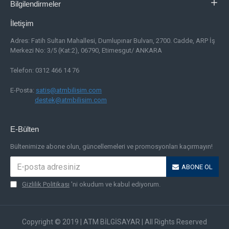
Bilgilendirmeler
İletişim
Adres:
Fatih Sultan Mahallesi, Dumlupınar Bulvarı, 2700. Cadde, ARP İş
Merkezi No: 3/5 (Kat:2), 06790, Etimesgut/ ANKARA
Telefon: 0312 466 14 76
E-Posta:
satis@atmbilisim.com
destek@atmbilisim.com
E-Bülten
Bültenimize abone olun, güncellemeleri ve promosyonları kaçırmayın!
ABONE OL
Gizlilik Politikası
'ni okudum ve kabul ediyorum.
Copyright © 2019 | ATM BİLGİSAYAR | All Rights Reserved