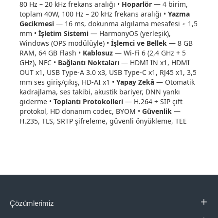
80 Hz – 20 kHz frekans aralığı •
Hoparlör
— 4 birim,
toplam 40W, 100 Hz – 20 kHz frekans aralığı •
Yazma
Gecikmesi
— 16 ms, dokunma algılama mesafesi ≤ 1,5
mm •
İşletim Sistemi
— HarmonyOS (yerleşik),
Windows (OPS modülüyle) •
İşlemci ve Bellek
— 8 GB
RAM, 64 GB Flash •
Kablosuz
— Wi-Fi 6 (2,4 GHz + 5
GHz), NFC •
Bağlantı Noktaları
— HDMI IN x1, HDMI
OUT x1, USB Type-A 3.0 x3, USB Type-C x1, RJ45 x1, 3,5
mm ses giriş/çıkış, HD-AI x1 •
Yapay Zekâ
— Otomatik
kadrajlama, ses takibi, akustik bariyer, DNN yankı
giderme •
Toplantı Protokolleri
— H.264 + SIP çift
protokol, HD donanım codec, BYOM •
Güvenlik
—
H.235, TLS, SRTP şifreleme, güvenli önyükleme, TEE
Çözümlerimiz