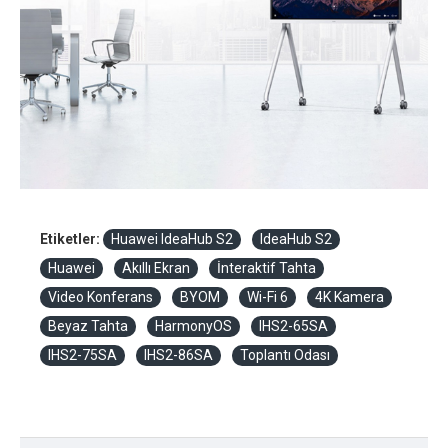
Etiketler:
Huawei IdeaHub S2
IdeaHub S2
Huawei
Akıllı Ekran
İnteraktif Tahta
Video Konferans
BYOM
Wi-Fi 6
4K Kamera
Beyaz Tahta
HarmonyOS
IHS2-65SA
IHS2-75SA
IHS2-86SA
Toplantı Odası