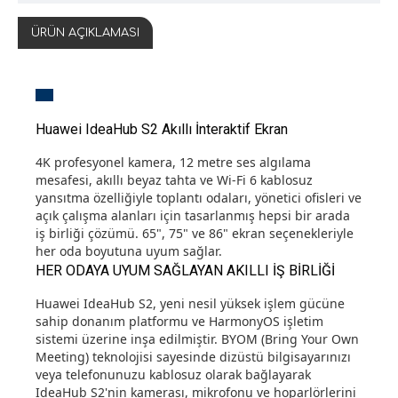
ÜRÜN AÇIKLAMASI
Huawei IdeaHub S2 Akıllı İnteraktif Ekran
4K profesyonel kamera, 12 metre ses algılama
mesafesi, akıllı beyaz tahta ve Wi-Fi 6 kablosuz
yansıtma özelliğiyle toplantı odaları, yönetici ofisleri ve
açık çalışma alanları için tasarlanmış hepsi bir arada
iş birliği çözümü. 65", 75" ve 86" ekran seçenekleriyle
her oda boyutuna uyum sağlar.
HER ODAYA UYUM SAĞLAYAN AKILLI İŞ BİRLİĞİ
Huawei IdeaHub S2, yeni nesil yüksek işlem gücüne
sahip donanım platformu ve HarmonyOS işletim
sistemi üzerine inşa edilmiştir. BYOM (Bring Your Own
Meeting) teknolojisi sayesinde dizüstü bilgisayarınızı
veya telefonunuzu kablosuz olarak bağlayarak
IdeaHub S2'nin kamerası, mikrofonu ve hoparlörlerini