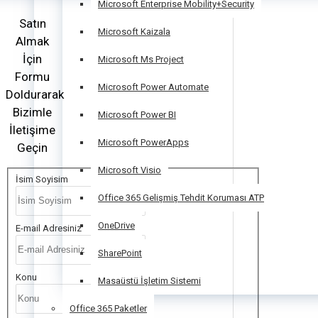
Microsoft Enterprise Mobility+Security
Satın
Microsoft Kaizala
Almak
İçin
Microsoft Ms Project
Formu
Microsoft Power Automate
Doldurarak
Bizimle
Microsoft Power BI
İletişime
Microsoft PowerApps
Geçin
Microsoft Visio
İsim Soyisim
Office 365 Gelişmiş Tehdit Koruması ATP
OneDrive
E-mail Adresiniz
SharePoint
Konu
Masaüstü İşletim Sistemi
Office 365 Paketler