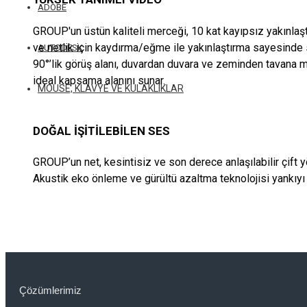
ADOBE
GROUP'un üstün kaliteli merceği, 10 kat kayıpsız yakınlaş
ve netlik için kaydırma/eğme ile yakınlaştırma sayesinde
AUTODESK
90°’lik görüş alanı, duvardan duvara ve zeminden tavana 
ideal kapsama alanını sunar.
MOUSE, KLAVYE VE KULAKLIKLAR
DOĞAL İŞİTİLEBİLEN SES
GROUP’un net, kesintisiz ve son derece anlaşılabilir çift y
Akustik eko önleme ve gürültü azaltma teknolojisi yankıyı ve
Çözümlerimiz