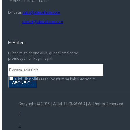
Telefon: 0312 466 14 76
E-Posta:
satis@atmbilisim.com
destek@atmbilisim.com
E-Bülten
Bültenimize abone olun, güncellemeleri ve
promosyonları kaçırmayın!
Gizlilik Politikası
'ni okudum ve kabul ediyorum.
ABONE OL
Copyright © 2019 | ATM BİLGİSAYAR | All Rights Reserved