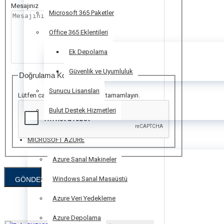
Mesajınız
Microsoft 365 Paketler
Office 365 Eklentileri
Ek Depolama
Güvenlik ve Uyumluluk
Doğrulama Kodu
Sunucu Lisansları
Lütfen captcha doğrulamasını tamamlayın.
Bulut Destek Hizmetleri
MICROSOFT AZURE
Azure Sanal Makineler
Windows Sanal Masaüstü
GÖNDER
Azure Veri Yedekleme
Azure Depolama