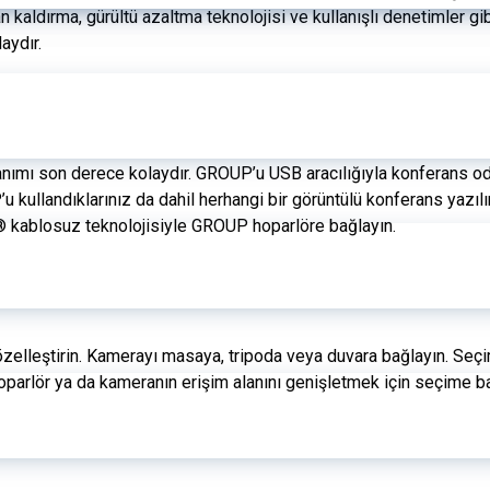
n kaldırma, gürültü azaltma teknolojisi ve kullanışlı denetimler gib
aydır.
llanımı son derece kolaydır. GROUP’u USB aracılığıyla konferans o
 kullandıklarınız da dahil herhangi bir görüntülü konferans yazılım
th® kablosuz teknolojisiyle GROUP hoparlöre bağlayın.
elleştirin. Kamerayı masaya, tripoda veya duvara bağlayın. Seçi
Hoparlör ya da kameranın erişim alanını genişletmek için seçime ba