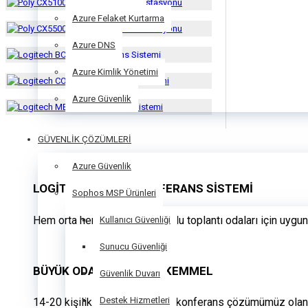
Azure Felaket Kurtarma
Azure DNS
Azure Kimlik Yönetimi
Azure Güvenlik
GÜVENLİK ÇÖZÜMLERİ
Azure Güvenlik
LOGITECH GROUP KONFERANS SISTEMI
Sophos MSP Ürünleri
Hem orta hem de büyük boyutlu toplantı odaları için uygun
Kullanıcı Güvenliği
Sunucu Güvenliği
BÜYÜK ODALAR İÇİN MÜKEMMEL
Güvenlik Duvarı
Destek Hizmetleri
14-20 kişilik odalar için video konferans çözümümüz olan