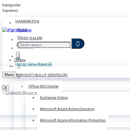
Kategoriler
Sepetiniz
HAKKIMIZDA
BLOG
VIDEO GALERI
İLETIŞIM
Menu
Hesap
Giriş /Kayıt Ol
Menu
MICROSOFT BULUT SERVİSLERİ
Office 365 Ürünler
$
Logitech GROUP Konferans Sistemi
Exchange Online
Microsoft Azure Active Directory
Microsoft Azure Information Protection