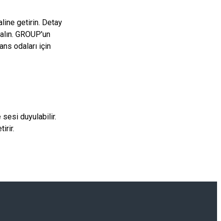
line getirin. Detay
 alın. GROUP'un
ns odaları için
sesi duyulabilir.
irir.