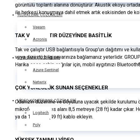
görüntülü toplantı alanına dönüştürür. Akustik ekoyu ortada
ile herkesi konuşmaya dahil etmek artık eskisinden de kol
YEDEKLEME ÇÖZÜMLERİ
Veeam
TAK VE ÇALIŞTIR DÜZEYİNDE BASİTLİK
Acronis
Tak ve çalıştır USB bağlantısıyla Group’un dağıtımı ve ku
veya dizüstü bilgisayarınıza bağlamanız yeterlidir. GROUP’u
LOGLAMA ÇÖZÜMLERİ
Harika sese sahip çağrılar için, mobil aygıtınızı Bluetoo
Azure Sentinel
Netwrix
ÇOK YÖNLÜLÜK SUNAN SEÇENEKLER
VİDEO KONFERANS ÇÖZÜMLERİ
Odanızın düzenine ve boyutuna uyacak şekilde kurulumu öz
mikrofonlar ile ses alanı 8,5 metreye (28 ft) kadar çıkar. 
Logitech
ya da 15 metre (49 ft) kablo ekleyin.
Poly
YÜKSEK TANIMLI VİDEO