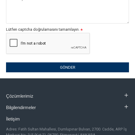
Lütfen captcha doğrulamasını tamamlayın.
GÖNDER
Çözümlerimiz
Bilgilendirmeler
İletişim
Adres:
Fatih Sultan Mahallesi, Dumlupınar Bulvarı, 2700. Cadde, ARP İş
Merkezi No: 3/5 (Kat:2), 06790, Etimesgut/ ANKARA