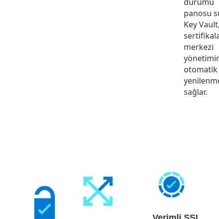
durumu
panosu s
Key Vault
sertifikal
merkezi
yönetimin
otomatik
yenilenme
sağlar.
Verimli SSL