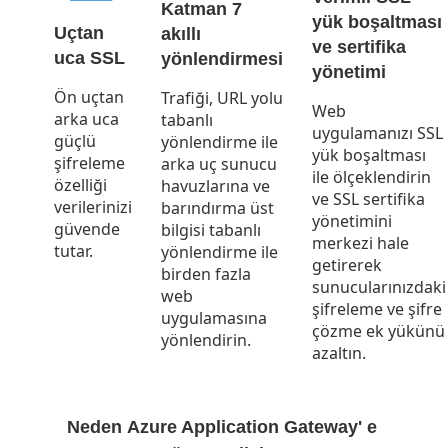
Katman 7
yük boşaltması
Uçtan
akıllı
ve sertifika
uca SSL
yönlendirmesi
yönetimi
Ön uçtan
Trafiği, URL yolu
Web
arka uca
tabanlı
uygulamanızı SSL
güçlü
yönlendirme ile
yük boşaltması
şifreleme
arka uç sunucu
ile ölçeklendirin
özelliği
havuzlarına ve
ve SSL sertifika
verilerinizi
barındırma üst
yönetimini
güvende
bilgisi tabanlı
merkezi hale
tutar.
yönlendirme ile
getirerek
birden fazla
sunucularınızdaki
web
şifreleme ve şifre
uygulamasına
çözme ek yükünü
yönlendirin.
azaltın.
Neden
Azure Application Gateway
' e