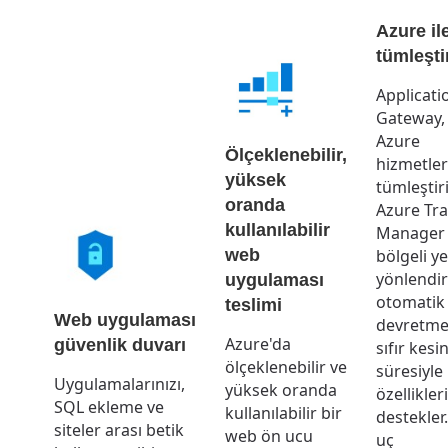
Azure ile
tümleşt
Applicati
Gateway, 
Azure
Ölçeklenebilir,
hizmetler
yüksek
tümleştiri
oranda
Azure Tra
kullanılabilir
Manager
web
bölgeli y
yönlendi
uygulaması
otomatik
teslimi
Web uygulaması
devretme
Azure'da
güvenlik duvarı
sıfır kesin
ölçeklenebilir ve
süresiyle
Uygulamalarınızı,
yüksek oranda
özellikler
SQL ekleme ve
kullanılabilir bir
destekler
siteler arası betik
web ön ucu
uç