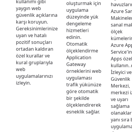
kullanımı gibi
oluşturmak için
havuzları
yaygın web
uygulama
Azure Sa
güvenlik açıklarına
düzeyinde yük
Makineler
karşı koruyun.
dengeleme
sanal ma
Gereksinimlerinize
hizmetleri
ölçek
uyan ve hatalı
edinin.
kümelerin
pozitif sonuçları
Otomatik
Azure Ap
ortadan kaldıran
ölçeklendirme
Service'i
özel kurallar ve
Application
Apps özel
kural gruplarıyla
Gateway
kullanın.
web
örneklerini web
İzleyici v
uygulamalarınızı
uygulaması
Güvenlik
izleyin.
trafik yükünüze
Merkezi,
göre otomatik
merkezi 
bir şekilde
ve uyarı
ölçeklendirerek
sağlama
esneklik sağlar.
olanaklar
yanı sıra 
uygulam