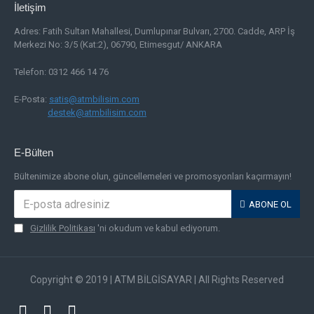
İletişim
Adres:
Fatih Sultan Mahallesi, Dumlupınar Bulvarı, 2700. Cadde, ARP İş
Merkezi No: 3/5 (Kat:2), 06790, Etimesgut/ ANKARA
Telefon: 0312 466 14 76
E-Posta:
satis@atmbilisim.com
destek@atmbilisim.com
E-Bülten
Bültenimize abone olun, güncellemeleri ve promosyonları kaçırmayın!
ABONE OL
Gizlilik Politikası
'ni okudum ve kabul ediyorum.
Copyright © 2019 | ATM BİLGİSAYAR | All Rights Reserved