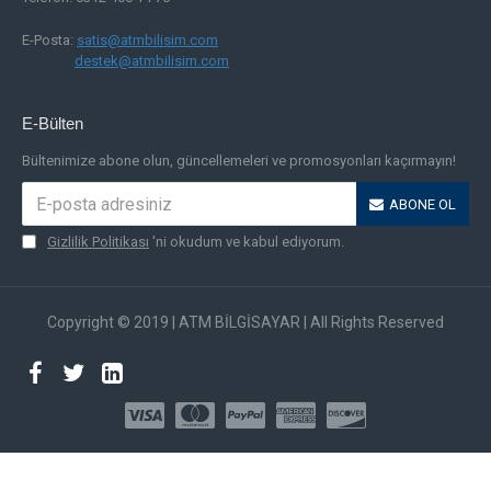
E-Posta:
satis@atmbilisim.com
destek@atmbilisim.com
E-Bülten
Bültenimize abone olun, güncellemeleri ve promosyonları kaçırmayın!
ABONE OL
Gizlilik Politikası
'ni okudum ve kabul ediyorum.
Copyright © 2019 | ATM BİLGİSAYAR | All Rights Reserved