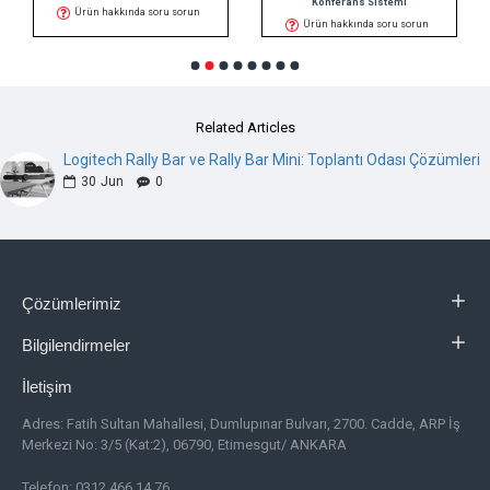
Konferans Sistemi
Ürün hakkında soru sorun
Ürün hakkında soru sorun
Related Articles
Logitech Rally Bar ve Rally Bar Mini: Toplantı Odası Çözümleri
30
Jun
0
Çözümlerimiz
Bilgilendirmeler
İletişim
Adres:
Fatih Sultan Mahallesi, Dumlupınar Bulvarı, 2700. Cadde, ARP İş
Merkezi No: 3/5 (Kat:2), 06790, Etimesgut/ ANKARA
Telefon: 0312 466 14 76