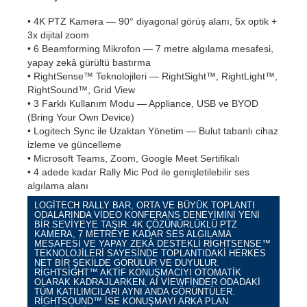
• 4K PTZ Kamera — 90° diyagonal görüş alanı, 5x optik +
3x dijital zoom
• 6 Beamforming Mikrofon — 7 metre algılama mesafesi,
yapay zekâ gürültü bastırma
• RightSense™ Teknolojileri — RightSight™, RightLight™,
RightSound™, Grid View
• 3 Farklı Kullanım Modu — Appliance, USB ve BYOD
(Bring Your Own Device)
• Logitech Sync ile Uzaktan Yönetim — Bulut tabanlı cihaz
izleme ve güncelleme
• Microsoft Teams, Zoom, Google Meet Sertifikalı
• 4 adede kadar Rally Mic Pod ile genişletilebilir ses
algılama alanı
LOGITECH RALLY BAR, ORTA VE BÜYÜK TOPLANTI
ODALARINDA VIDEO KONFERANS DENEYIMINI YENI
BIR SEVIYEYE TAŞIR. 4K ÇÖZÜNÜRLÜKLÜ PTZ
KAMERA, 7 METREYE KADAR SES ALGILAMA
MESAFESI VE YAPAY ZEKÂ DESTEKLI RIGHTSENSE™
TEKNOLOJILERI SAYESINDE TOPLANTIDAKI HERKES
NET BIR ŞEKILDE GÖRÜLÜR VE DUYULUR.
RIGHTSIGHT™ AKTIF KONUŞMACIYI OTOMATIK
OLARAK KADRAJLARKEN, AI VIEWFINDER ODADAKI
TÜM KATILIMCILARI AYNI ANDA GÖRÜNTÜLER.
RIGHTSOUND™ ISE KONUŞMAYI ARKA PLAN