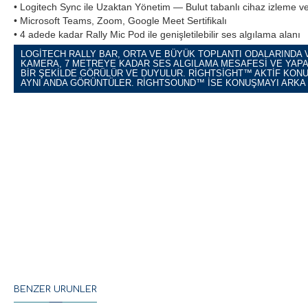
• Logitech Sync ile Uzaktan Yönetim — Bulut tabanlı cihaz izleme 
• Microsoft Teams, Zoom, Google Meet Sertifikalı
• 4 adede kadar Rally Mic Pod ile genişletilebilir ses algılama alanı
LOGITECH RALLY BAR, ORTA VE BÜYÜK TOPLANTI ODALARINDA 
KAMERA, 7 METREYE KADAR SES ALGILAMA MESAFESI VE YAPA
BIR ŞEKILDE GÖRÜLÜR VE DUYULUR. RIGHTSIGHT™ AKTIF KONU
AYNI ANDA GÖRÜNTÜLER. RIGHTSOUND™ ISE KONUŞMAYI ARKA P
BENZER ÜRÜNLER