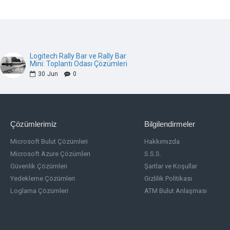
Logitech Rally Bar ve Rally Bar
Mini: Toplantı Odası Çözümleri
30
Jun
0
Çözümlerimiz
Bilgilendirmeler
Microsoft Bulut Çözümleri
Hakkımızda
Microsoft Azure Çözümleri
S.S.S.
Güvenlik Çözümleri
Şartlar ve Koşullar
Yedekleme Çözümleri
Gizlilik Politikası
Loglama Çözümleri
ATM Bulut Anlaşması