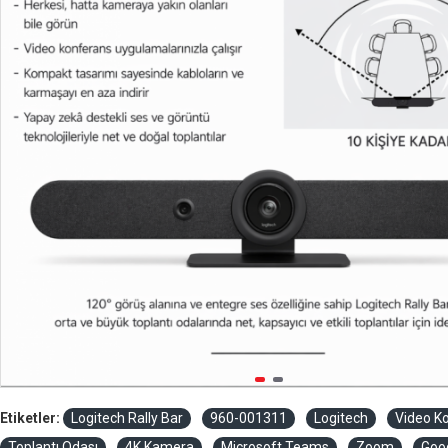
Etiketler:
Logitech Rally Bar
960-001311
Logitech
Video K
Toplantı Odası
4K Kamera
Microsoft Teams
Zoom
Goo