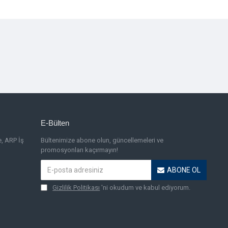
E-Bülten
e, ARP İş
Bültenimize abone olun, güncellemeleri ve
promosyonları kaçırmayın!
ABONE OL
Gizlilik Politikası
'ni okudum ve kabul ediyorum.