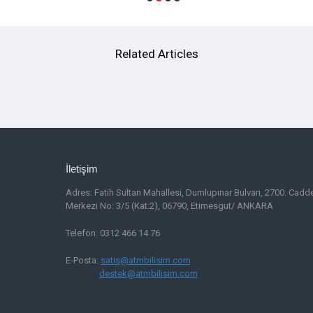
Related Articles
İletişim
Adres:
Fatih Sultan Mahallesi, Dumlupınar Bulvarı, 2700. Cadd
Merkezi No: 3/5 (Kat:2), 06790, Etimesgut/ ANKARA
Telefon: 0312 466 14 76
E-Posta:
satis@atmbilisim.com
destek@atmbilisim.com