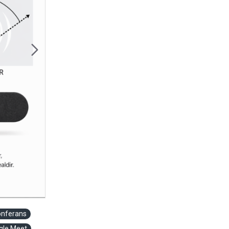
onferans
gle Meet