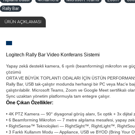
Rally Bar
ÜRÜN AÇIKLAMASI
Logitech Rally Bar Video Konferans Sistemi
Yapay zekâ destekli kamera, 6 ışınlı (beamforming) mikrofon ve güçlü
çözümü
ORTA VE BÜYÜK TOPLANTI ODALARI İÇİN ÜSTÜN PERFORMAN
Rally Bar, USB tak-çalıştır modunda herhangi bir PC veya Mac'e bağl
çalıştırılabilir. Microsoft Teams, Zoom ve Google Meet sertifikalı ol
Sync uzaktan yönetim platformuyla tam entegre çalışır.
Öne Çıkan Özellikler:
• 4K PTZ Kamera — 90° diyagonal görüş alanı, 5x optik + 3x dijital
• 6 Beamforming Mikrofon — 7 metre algılama mesafesi, yapay zek
• RightSense™ Teknolojileri — RightSight™, RightLight™, RightSo
• 3 Farklı Kullanım Modu — Appliance, USB ve BYOD (Bring Your 