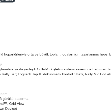
 hoparlörleriyle orta ve büyük toplantı odaları için tasarlanmış hepsi 
S
anabilir ya da yerleşik CollabOS işletim sistemi sayesinde bağımsız bir
an Rally Bar; Logitech Tap IP dokunmatik kontrol cihazı, Rally Mic Pod e
 zoom
â gürültü bastırma
und™, Grid View
Own Device)