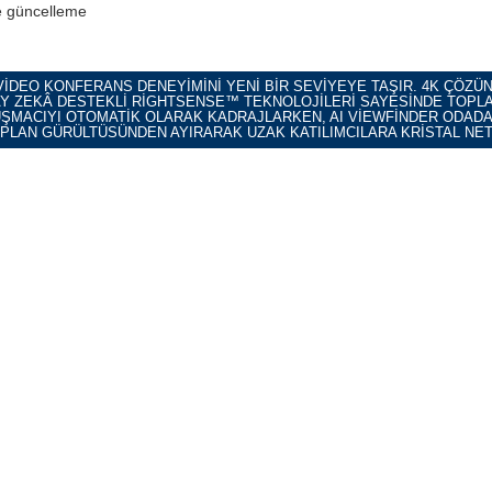
ve güncelleme
VIDEO KONFERANS DENEYIMINI YENI BIR SEVIYEYE TAŞIR. 4K ÇÖZÜ
Y ZEKÂ DESTEKLI RIGHTSENSE™ TEKNOLOJILERI SAYESINDE TOPL
ŞMACIYI OTOMATIK OLARAK KADRAJLARKEN, AI VIEWFINDER ODADAK
LAN GÜRÜLTÜSÜNDEN AYIRARAK UZAK KATILIMCILARA KRISTAL NETL